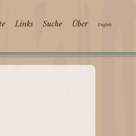
te
Links
Suche
Über
English